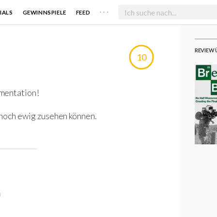
. . .
IALS
GEWINNSPIELE
FEED
REVIEW 
10
umentation!
u noch ewig zusehen können.