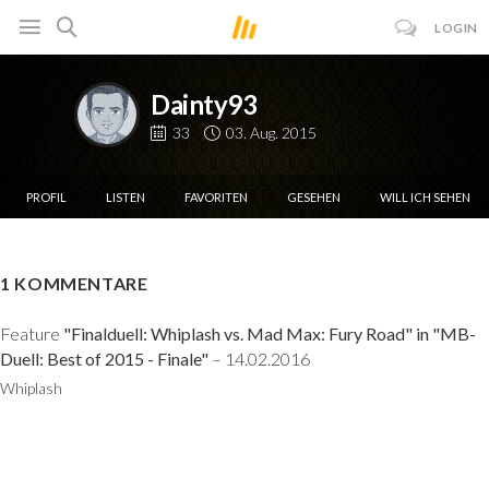
LOGIN
Dainty93
33
03. Aug. 2015
PROFIL
LISTEN
FAVORITEN
GESEHEN
WILL ICH SEHEN
1 KOMMENTARE
Feature
"Finalduell: Whiplash vs. Mad Max: Fury Road" in "MB-
Duell: Best of 2015 - Finale"
– 14.02.2016
Whiplash