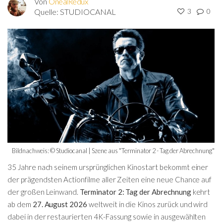
Von
OnealRedux
Quelle:
STUDIOCANAL
3
0
Bildnachweis: © Studiocanal | Szene aus "Terminator 2 - Tag der Abrechnung"
35 Jahre nach seinem ursprünglichen Kinostart bekommt einer
der prägendsten Actionfilme aller Zeiten eine neue Chance auf
der großen Leinwand.
Terminator 2: Tag der Abrechnung
kehrt
ab dem
27. August 2026
weltweit in die Kinos zurück und wird
dabei in der restaurierten 4K-Fassung sowie in ausgewählten