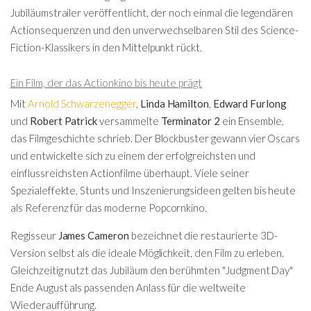
Jubiläumstrailer veröffentlicht, der noch einmal die legendären
Actionsequenzen und den unverwechselbaren Stil des Science-
Fiction-Klassikers in den Mittelpunkt rückt.
Ein Film, der das Actionkino bis heute prägt
Mit
Arnold Schwarzenegger
,
Linda Hamilton
,
Edward Furlong
und
Robert Patrick
versammelte
Terminator 2
ein Ensemble,
das Filmgeschichte schrieb. Der Blockbuster gewann vier Oscars
und entwickelte sich zu einem der erfolgreichsten und
einflussreichsten Actionfilme überhaupt. Viele seiner
Spezialeffekte, Stunts und Inszenierungsideen gelten bis heute
als Referenz für das moderne Popcornkino.
Regisseur
James Cameron
bezeichnet die restaurierte 3D-
Version selbst als die ideale Möglichkeit, den Film zu erleben.
Gleichzeitig nutzt das Jubiläum den berühmten "Judgment Day"
Ende August als passenden Anlass für die weltweite
Wiederaufführung.