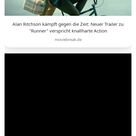
Alan Ritchson kämpft gegen die Zeit: Neuer Trailer zu
"Runner" verspricht knallharte Action
moviebreak.de