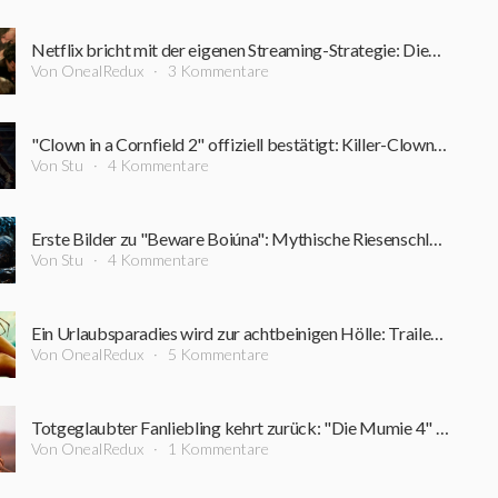
Netflix bricht mit der eigenen Streaming-Strategie: Dieser Film bleibt rekordverdächtig lange im Kino
Von OnealRedux
3 Kommentare
"Clown in a Cornfield 2" offiziell bestätigt: Killer-Clown kehrt zurück
Von Stu
4 Kommentare
Erste Bilder zu "Beware Boiúna": Mythische Riesenschlange macht den Amazonas zum Albtraum
Von Stu
4 Kommentare
Ein Urlaubsparadies wird zur achtbeinigen Hölle: Trailer zum neuen Horrorfilm vom "Triangle"-Regisseur
Von OnealRedux
5 Kommentare
Totgeglaubter Fanliebling kehrt zurück: "Die Mumie 4" holt weitere Stars der Originalfilme an Bord
Von OnealRedux
1 Kommentare