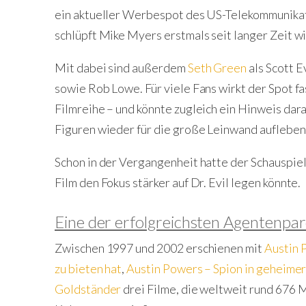
ein aktueller Werbespot des US-Telekommunika
schlüpft Mike Myers erstmals seit langer Zeit wie
Mit dabei sind außerdem
Seth Green
als Scott Ev
sowie Rob Lowe. Für viele Fans wirkt der Spot f
Filmreihe – und könnte zugleich ein Hinweis dara
Figuren wieder für die große Leinwand aufleben
Schon in der Vergangenheit hatte der Schauspiel
Film den Fokus stärker auf Dr. Evil legen könnte.
Eine der erfolgreichsten Agentenpa
Zwischen 1997 und 2002 erschienen mit
Austin 
zu bieten hat
,
Austin Powers – Spion in geheime
Goldständer
drei Filme, die weltweit rund 676 M