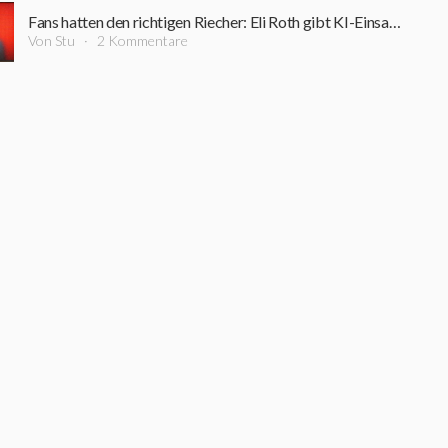
Fans hatten den richtigen Riecher: Eli Roth gibt KI-Einsatz in seinem neuen Horrorfilm zu
Von Stu
2 Kommentare