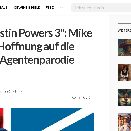
. . .
IALS
GEWINNSPIELE
FEED
stin Powers 3": Mike
WEITER
Hoffnung auf die
-Agentenparodie
, 10:07 Uhr
3
3