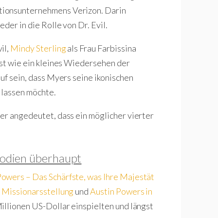
tionsunternehmens Verizon. Darin
der in die Rolle von Dr. Evil.
il,
Mindy Sterling
als Frau Farbissina
ast wie ein kleines Wiedersehen der
uf sein, dass Myers seine ikonischen
 lassen möchte.
er angedeutet, dass ein möglicher vierter
rodien überhaupt
Powers – Das Schärfste, was Ihre Majestät
r Missionarsstellung
und
Austin Powers in
illionen US-Dollar einspielten und längst