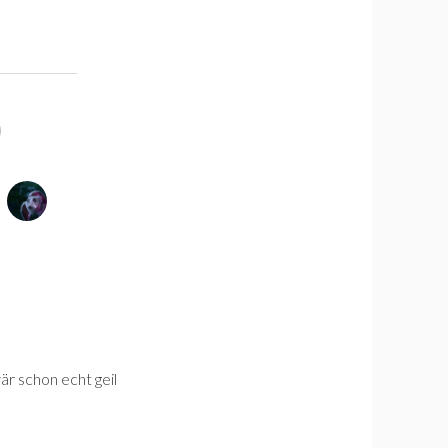
 wär schon echt geil