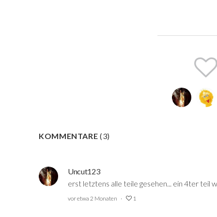
KOMMENTARE
(
3
)
Uncut123
erst letztens alle teile gesehen... ein 4ter teil
vor etwa 2 Monaten
1