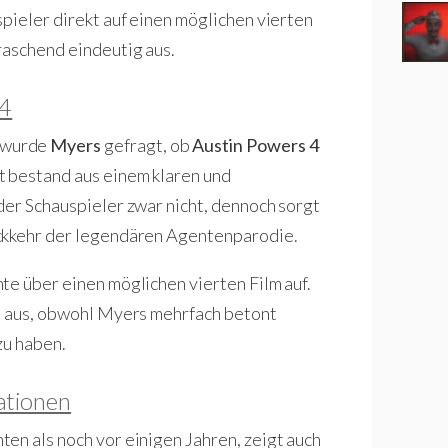
pieler direkt auf einen möglichen vierten
raschend eindeutig aus.
 4
wurde
Myers
gefragt, ob
Austin Powers 4
t bestand aus einem klaren und
der Schauspieler zwar nicht, dennoch sorgt
ückkehr der legendären Agentenparodie.
te über einen möglichen vierten Film auf.
gs aus, obwohl Myers mehrfach betont
zu haben.
ationen
en als noch vor einigen Jahren, zeigt auch