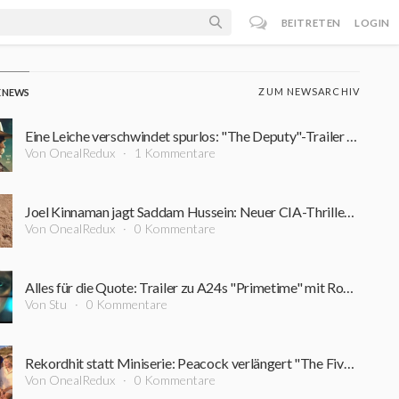
BEITRETEN
LOGIN
ZUM NEWSARCHIV
E NEWS
Eine Leiche verschwindet spurlos: "The Deputy"-Trailer führt in einen Sumpf aus Korruption und Verbrechen
Von OnealRedux
1 Kommentare
Joel Kinnaman jagt Saddam Hussein: Neuer CIA-Thriller startet bereits im September
Von OnealRedux
0 Kommentare
Alles für die Quote: Trailer zu A24s "Primetime" mit Robert Pattinson ist online
Von Stu
0 Kommentare
Rekordhit statt Miniserie: Peacock verlängert "The Five-Star Weekend" überraschend um Staffel 2
Von OnealRedux
0 Kommentare