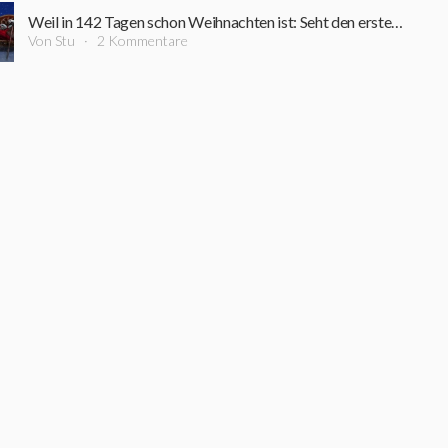
Weil in 142 Tagen schon Weihnachten ist: Seht den ersten Trailer zu "Violent Night 2 - Eine tödliche Bescherung"
Von Stu
2 Kommentare