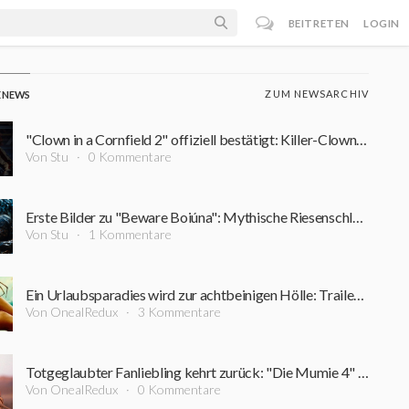
BEITRETEN
LOGIN
ZUM NEWSARCHIV
E NEWS
"Clown in a Cornfield 2" offiziell bestätigt: Killer-Clown kehrt zurück
Von Stu
0 Kommentare
Erste Bilder zu "Beware Boiúna": Mythische Riesenschlange macht den Amazonas zum Albtraum
Von Stu
1 Kommentare
Ein Urlaubsparadies wird zur achtbeinigen Hölle: Trailer zum neuen Horrorfilm vom "Triangle"-Regisseur
Von OnealRedux
3 Kommentare
Totgeglaubter Fanliebling kehrt zurück: "Die Mumie 4" holt weitere Stars der Originalfilme an Bord
Von OnealRedux
0 Kommentare