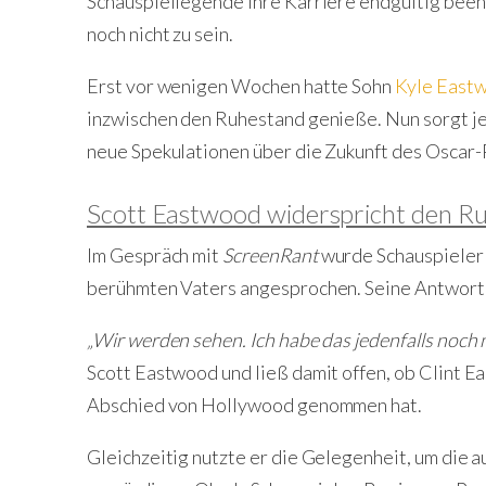
Schauspiellegende ihre Karriere endgültig beend
noch nicht zu sein.
Erst vor wenigen Wochen hatte Sohn
Kyle East
inzwischen den Ruhestand genieße. Nun sorgt je
neue Spekulationen über die Zukunft des Oscar-
Scott Eastwood widerspricht den R
Im Gespräch mit
ScreenRant
wurde Schauspiele
berühmten Vaters angesprochen. Seine Antwort d
„Wir werden sehen. Ich habe das jedenfalls noch
Scott Eastwood und ließ damit offen, ob Clint E
Abschied von Hollywood genommen hat.
Gleichzeitig nutzte er die Gelegenheit, um die