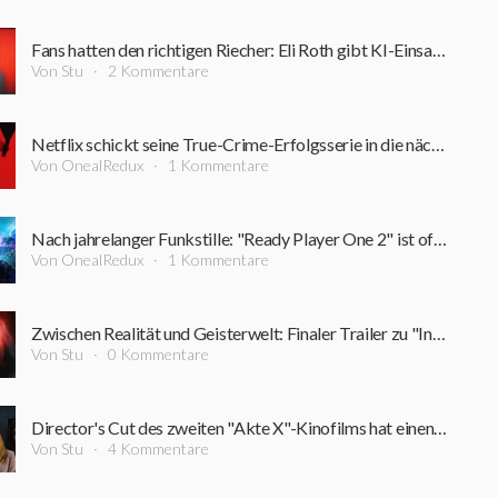
Fans hatten den richtigen Riecher: Eli Roth gibt KI-Einsatz in seinem neuen Horrorfilm zu
Von Stu
2 Kommentare
Netflix schickt seine True-Crime-Erfolgsserie in die nächste Runde: Starttermin für "Monster" Staffel 4 steht fest
Von OnealRedux
1 Kommentare
Nach jahrelanger Funkstille: "Ready Player One 2" ist offenbar wieder in Arbeit
Von OnealRedux
1 Kommentare
Zwischen Realität und Geisterwelt: Finaler Trailer zu "Insidious 6: Out Of The Further" ist da
Von Stu
0 Kommentare
Director's Cut des zweiten "Akte X"-Kinofilms hat einen Trailer sowie Startdatum erhalten
Von Stu
4 Kommentare