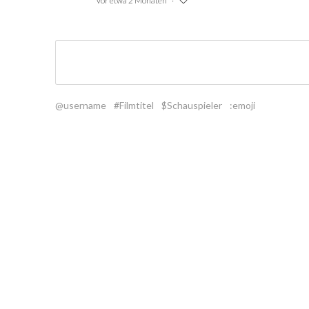
vor etwa 2 Monaten
@username
#Filmtitel
$Schauspieler
:emoji