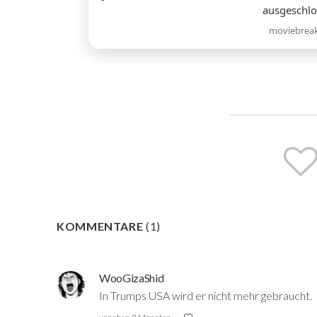
ausgeschl
moviebrea
KOMMENTARE
(
1
)
WooGizaShid
In Trumps USA wird er nicht mehr gebraucht.