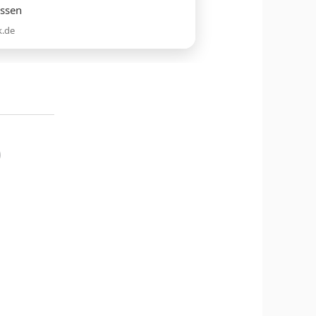
ossen
k.de