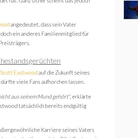
et hat. Ganz sicher scheint das jedoch
wood
angedeutet, dass sein Vater
doch ein anderes Familienmitglied für
Preisträgers.
uhestandsgerüchten
r
Scott Eastwood
auf die Zukunft seines
ürfte viele Fans aufhorchen lassen.
 nicht aus seinem Mund gehört“
, erklärte
astwood tatsächlich bereits endgültig
 außergewöhnliche Karriere seines Vaters