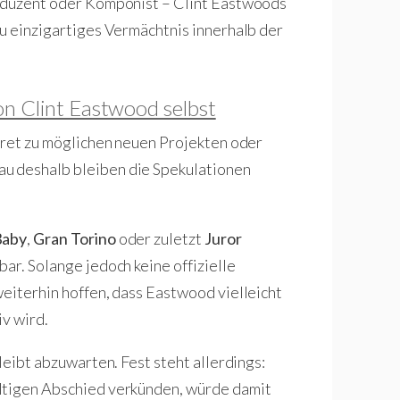
roduzent oder Komponist – Clint Eastwoods
zu einzigartiges Vermächtnis innerhalb der
on Clint Eastwood selbst
nkret zu möglichen neuen Projekten oder
u deshalb bleiben die Spekulationen
Baby
,
Gran Torino
oder zuletzt
Juror
ar. Solange jedoch keine offizielle
weiterhin hoffen, dass Eastwood vielleicht
iv wird.
leibt abzuwarten. Fest steht allerdings:
ltigen Abschied verkünden, würde damit