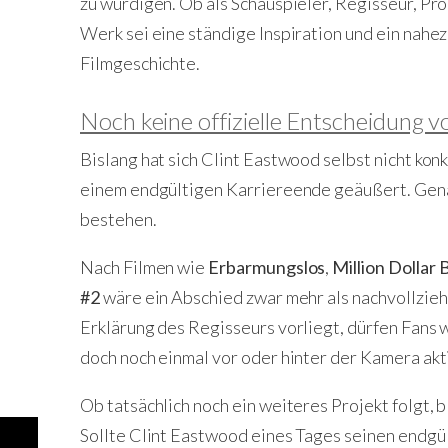
zu würdigen. Ob als Schauspieler, Regisseur, P
Werk sei eine ständige Inspiration und ein nahe
Filmgeschichte.
Noch keine offizielle Entscheidung v
Bislang hat sich Clint Eastwood selbst nicht ko
einem endgültigen Karriereende geäußert. Gena
bestehen.
Nach Filmen wie
Erbarmungslos
,
Million Dollar 
#2
wäre ein Abschied zwar mehr als nachvollziehb
Erklärung des Regisseurs vorliegt, dürfen Fans 
doch noch einmal vor oder hinter der Kamera akt
Ob tatsächlich noch ein weiteres Projekt folgt, b
Sollte Clint Eastwood eines Tages seinen endgü