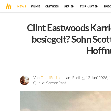
NEWS
FILME
KRITIKEN
SERIEN
TOP-LISTEN
SPEC
Clint Eastwoods Karr
besiegelt? Sohn Sco
Hoffn
Von
OnealRedux
am Freitag, 12 Juni 2026, 
Quelle:
ScreenRant