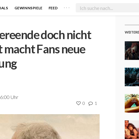
. . .
IALS
GEWINNSPIELE
FEED
iereende doch nicht
WEITER
tt macht Fans neue
ung
16:00 Uhr
0
1