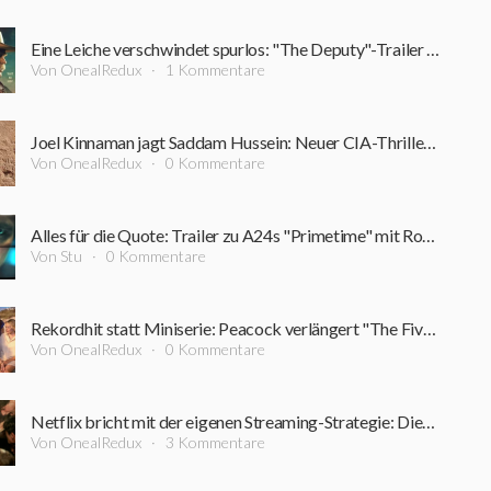
Eine Leiche verschwindet spurlos: "The Deputy"-Trailer führt in einen Sumpf aus Korruption und Verbrechen
Von OnealRedux
1 Kommentare
Joel Kinnaman jagt Saddam Hussein: Neuer CIA-Thriller startet bereits im September
Von OnealRedux
0 Kommentare
Alles für die Quote: Trailer zu A24s "Primetime" mit Robert Pattinson ist online
Von Stu
0 Kommentare
Rekordhit statt Miniserie: Peacock verlängert "The Five-Star Weekend" überraschend um Staffel 2
Von OnealRedux
0 Kommentare
Netflix bricht mit der eigenen Streaming-Strategie: Dieser Film bleibt rekordverdächtig lange im Kino
Von OnealRedux
3 Kommentare