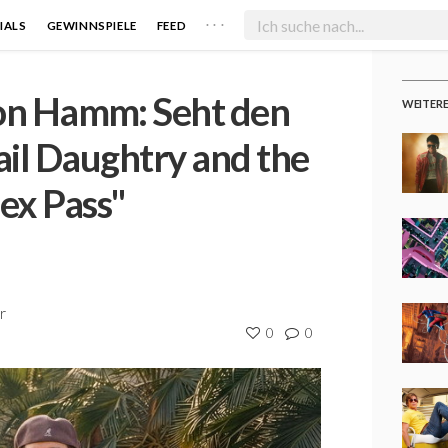
. . .
IALS
GEWINNSPIELE
FEED
Jon Hamm: Seht den
WEITER
ail Daughtry and the
Sex Pass"
r
0
0