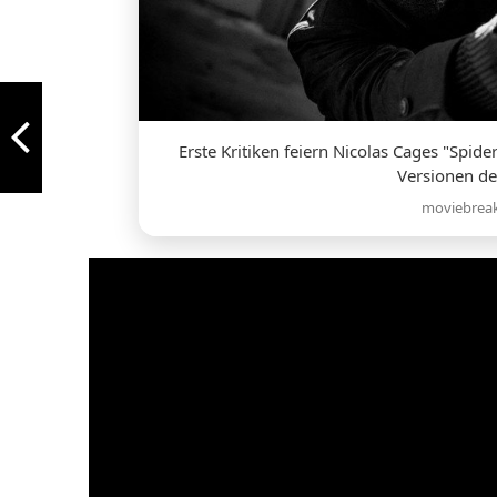
Erste Kritiken feiern Nicolas Cages "Spide
Versionen de
moviebrea