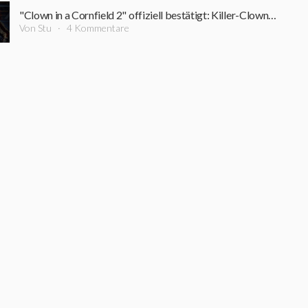
"Clown in a Cornfield 2" offiziell bestätigt: Killer-Clown kehrt zurück
Von Stu
4 Kommentare