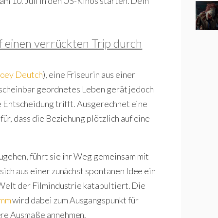
m 10. Juli in den US-Kinos starten. Dein
f einen verrückten Trip durch
oey Deutch
), eine Friseurin aus einer
hr scheinbar geordnetes Leben gerät jedoch
e Entscheidung trifft. Ausgerechnet eine
r, dass die Beziehung plötzlich auf eine
ugehen, führt sie ihr Weg gemeinsam mit
sich aus einer zunächst spontanen Idee ein
Welt der Filmindustrie katapultiert. Die
amm
wird dabei zum Ausgangspunkt für
ßere Ausmaße annehmen.