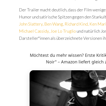
Der Trailer macht deutlich, dass der Film wenige
Humor und satirische Spitzen gegen den Starkul
John Slattery
,
Ben Wang
,
Richard Kind
,
Ken Mar
Michael Cassidy
,
Joe Lo Truglio
und natürlich J
Darsteller*innen als überzeichnete Versionen ih
Möchtest du mehr wissen? Erste Kritik
Noir" – Amazon liefert gleich 