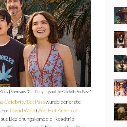
 Sony | Szene aus "Gail Daughtry and the Celebrity Sex Pass"
he Celebrity Sex Pass
wurde der erste
sseur
David Wain
(
Wet Hot American
g aus Beziehungskomödie, Roadtrip-