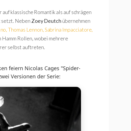
r auf klassische Romantik als auf schrägen
t setzt. Neben
Zoey Deutch
übernehmen
ino
,
Thomas Lennon
,
Sabrina Impacciatore
,
on Hamm Rollen, wobei mehrere
rer selbst auftreten.
en feiern Nicolas Cages "Spider-
zwei Versionen der Serie: