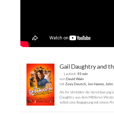
Gail Daughtry and th
Laufzeit:
93 min
von
David Wain
mit
Zoey Deutch, Jon Hamm, John 
Als ihr Verlobter die Vereinbarung ü
Daughtry aus dem Mittleren Westen 
selbst eine Begegnung mit einem Pr