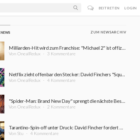
BEITRETEN
LOGIN
ZUM NEWSARCHIV
E NEWS
Milliarden-Hit wird zum Franchise: "Michael 2" ist offiziell in Arbeit – erster Zeitplan steht
Von OnealRedux
3 Kommentare
Netflix zieht offenbar den Stecker: David Finchers "Squid Game"-Projekt steht vor dem Aus
Von OnealRedux
4 Kommentare
"Spider-Man: Brand New Day" sprengt die nächste Bestmarke: Diesen Kino-Rekord schaffte zuvor kein Film
Von OnealRedux
2 Kommentare
Tarantino-Spin-off unter Druck: David Fincher fordert Nachdrehs für 200-Millionen-Dollar-Film
Von Stu
4 Kommentare