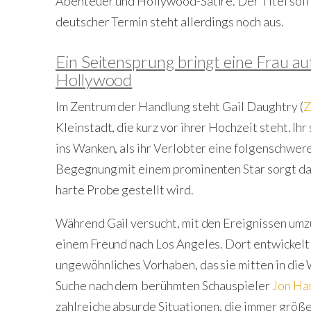
Abenteuer und Hollywood-Satire. Der Titel soll a
deutscher Termin steht allerdings noch aus.
Ein Seitensprung bringt eine Frau au
Hollywood
Im Zentrum der Handlung steht Gail Daughtry (
Z
Kleinstadt, die kurz vor ihrer Hochzeit steht. I
ins Wanken, als ihr Verlobter eine folgenschwer
Begegnung mit einem prominenten Star sorgt dafü
harte Probe gestellt wird.
Während Gail versucht, mit den Ereignissen umz
einem Freund nach Los Angeles. Dort entwickelt 
ungewöhnliches Vorhaben, das sie mitten in die 
Suche nach dem berühmten Schauspieler
Jon H
zahlreiche absurde Situationen, die immer grö