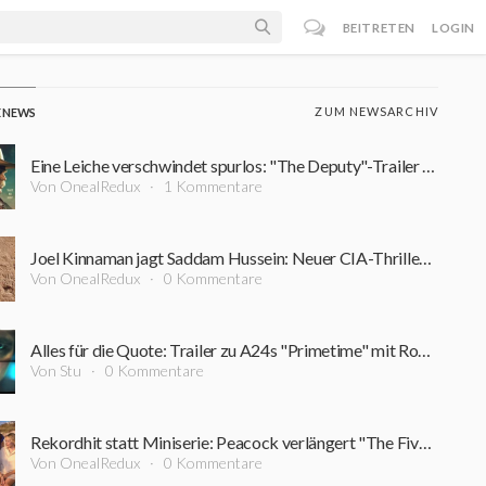
BEITRETEN
LOGIN
ZUM NEWSARCHIV
E NEWS
Eine Leiche verschwindet spurlos: "The Deputy"-Trailer führt in einen Sumpf aus Korruption und Verbrechen
Von OnealRedux
1 Kommentare
Joel Kinnaman jagt Saddam Hussein: Neuer CIA-Thriller startet bereits im September
Von OnealRedux
0 Kommentare
Alles für die Quote: Trailer zu A24s "Primetime" mit Robert Pattinson ist online
Von Stu
0 Kommentare
Rekordhit statt Miniserie: Peacock verlängert "The Five-Star Weekend" überraschend um Staffel 2
Von OnealRedux
0 Kommentare