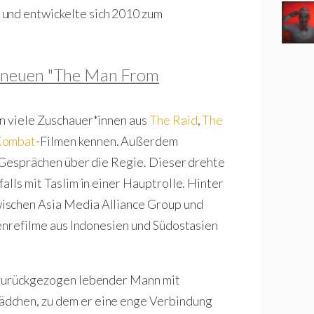
 und entwickelte sich 2010 zum
m neuen "The Man From
n viele Zuschauer*innen aus
The Raid
,
The
Kombat
-Filmen kennen. Außerdem
 Gesprächen über die Regie. Dieser drehte
falls mit Taslim in einer Hauptrolle. Hinter
ischen Asia Media Alliance Group und
Genrefilme aus Indonesien und Südostasien
n zurückgezogen lebender Mann mit
ädchen, zu dem er eine enge Verbindung