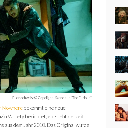
Bildnachweis: © Capelight | Szene aus "The Furious"
m Nowhere
bekommt eine neue
in Variety berichtet, entsteht derzeit
lms aus dem Jahr 2010. Das Original wurde