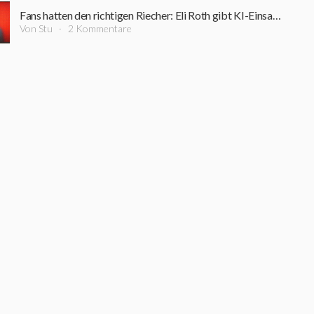
Fans hatten den richtigen Riecher: Eli Roth gibt KI-Einsatz in seinem neuen Horrorfilm zu
Von Stu
2 Kommentare