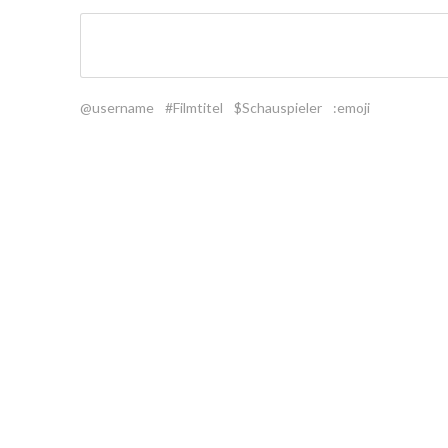
@username
#Filmtitel
$Schauspieler
:emoji