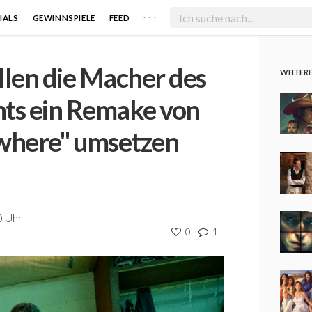
. . .
IALS
GEWINNSPIELE
FEED
llen die Macher des
WEITER
hts ein Remake von
where" umsetzen
0 Uhr
0
1