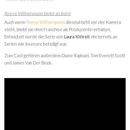
Reese Witherspoon bleibt an Bord
Auch wenn
Reese Witherspoon
diesmal nicht vor der Kamera
steht, bleibt sie dem Franchise als Produzentin erhalten.
Entwickelt wurde die Serie von
Laura Kittrell
, die bereits an
Serien wie
Insecure
beteiligt war.
Zum Cast gehören außerdem
Diane Raphael
,
Tom Everett Scott
und
James Van Der Beek
.