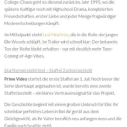
College-Chaos geht es diesmal zurück ins Jahr 1995, wo die
spätere Kultfigur noch mit Highschool-Drama, komplizierten
Freundschaften, erster Liebe und jeder Menge fragwürdiger
Modeentscheidungen kämpft.
Im Mittelpunkt steht
Lexi Minetree
, die in die Rolle der jungen
Elle Woods schlüpft. Im Trailer wird schnell klar: Der bekannte
Ton der Reihe bleibt erhalten – nur mit deutlich mehr Teen-
Coming-of-Age-Vibes.
Starttermin steht fest – Staffel 2 schon bestellt
Prime Video
startet die erste Staffel am 1. Juli. Noch bevor die
Serie überhaupt angelaufen ist, wurde bereits eine zweite
Staffel bestellt – ein klares Vertrauenssignal für das Projekt.
Die Geschichte beginnt mit einem großen Umbruch für Elle: Ihr
scheinbar perfektes Leben in Bel-Air gerät aus dem
Gleichgewicht, als ihr Vater beruflich neu anfangen muss und die
Familie nach Seattle zieht.