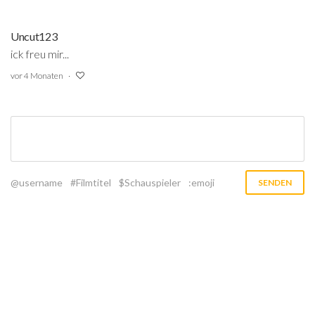
Uncut123
ick freu mir...
vor 4 Monaten
@username
#Filmtitel
$Schauspieler
:emoji