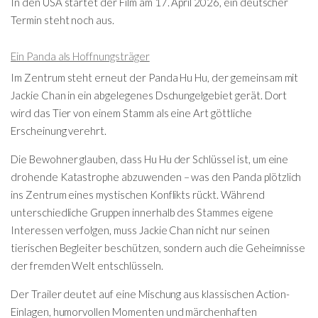
In den USA startet der Film am 17. April 2026, ein deutscher
Termin steht noch aus.
Ein Panda als Hoffnungsträger
Im Zentrum steht erneut der Panda Hu Hu, der gemeinsam mit
Jackie Chan in ein abgelegenes Dschungelgebiet gerät. Dort
wird das Tier von einem Stamm als eine Art göttliche
Erscheinung verehrt.
Die Bewohner glauben, dass Hu Hu der Schlüssel ist, um eine
drohende Katastrophe abzuwenden – was den Panda plötzlich
ins Zentrum eines mystischen Konflikts rückt. Während
unterschiedliche Gruppen innerhalb des Stammes eigene
Interessen verfolgen, muss Jackie Chan nicht nur seinen
tierischen Begleiter beschützen, sondern auch die Geheimnisse
der fremden Welt entschlüsseln.
Der Trailer deutet auf eine Mischung aus klassischen Action-
Einlagen, humorvollen Momenten und märchenhaften