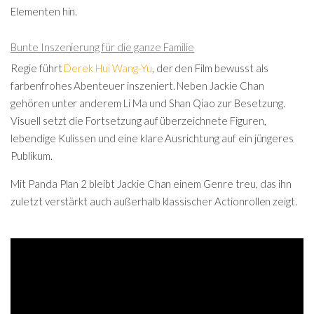
Elementen hin.
Bunte Inszenierung für die ganze Familie
Regie führt
Derek Hui Wang-Yu
, der den Film bewusst als
farbenfrohes Abenteuer inszeniert. Neben Jackie Chan
gehören unter anderem Li Ma und Shan Qiao zur Besetzung.
Visuell setzt die Fortsetzung auf überzeichnete Figuren,
lebendige Kulissen und eine klare Ausrichtung auf ein jüngeres
Publikum.
Mit Panda Plan 2 bleibt Jackie Chan einem Genre treu, das ihn
zuletzt verstärkt auch außerhalb klassischer Actionrollen zeigt.