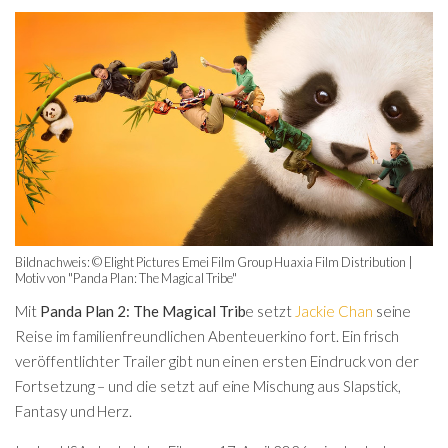
Bildnachweis: © Elight Pictures Emei Film Group Huaxia Film Distribution |
Motiv von "Panda Plan: The Magical Tribe"
Mit
Panda Plan 2: The Magical Trib
e setzt
Jackie Chan
seine
Reise im familienfreundlichen Abenteuerkino fort. Ein frisch
veröffentlichter Trailer gibt nun einen ersten Eindruck von der
Fortsetzung – und die setzt auf eine Mischung aus Slapstick,
Fantasy und Herz.