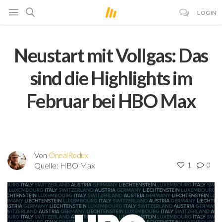
LOGIN
Neustart mit Vollgas: Das
sind die Highlights im
Februar bei HBO Max
Von
OnealRedux
Quelle:
HBO Max
1
0