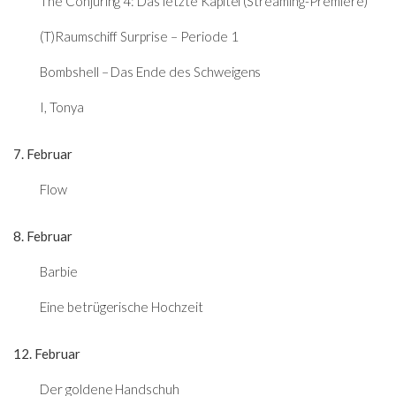
The Conjuring 4: Das letzte Kapitel (Streaming-Premiere)
(T)Raumschiff Surprise – Periode 1
Bombshell – Das Ende des Schweigens
I, Tonya
7. Februar
Flow
8. Februar
Barbie
Eine betrügerische Hochzeit
12. Februar
Der goldene Handschuh