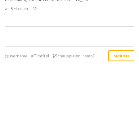
vor 8 Monaten
@username
#Filmtitel
$Schauspieler
:emoji