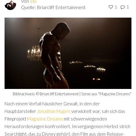
Von
Stu
Quelle:
Briarcliff Entertainment
1
1
Bildnachweis: © Briarcliff Entertainment | Szene aus "Magazine Dreams"
Nach einem Vorfall häuslicher Gewalt, in den der
Hauptdarsteller
Jonathan Majors
verwickelt war, sah sich das
Filmprojekt
Magazine Dreams
mit schwerwiegenden
Herausforderungen konfrontiert. Im vergangenen Herbst strich
Searchlight, das zu Disney gehört, den Film aus dem Release-