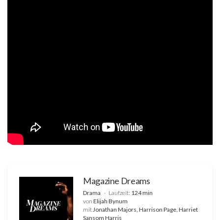
Magazine Dreams
Drama
Laufzeit:
124 min
von
Elijah Bynum
mit
Jonathan Majors, Harrison Page, Harriet
Sansom Harris