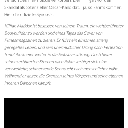
Version des Travis Bickle verkörpert. Der Film galt vor dem
Skandal als potenzieller Oscar-Kandidat. Tja, so kann's kommen.
Hier die offizielle Synopsis:
Killian Maddox ist besessen von seinem Traum, ein weltberühmter
Bodybuilder zu werden und eines Tages das Cover von
Fitnessmagazinen zu zieren. Er führt ein einsames, streng
geregeltes Leben, und sein unermüdlicher Drang nach Perfektion
treibt ihn immer weiter in die Selbstzerstörung. Doch hinter
seinem erbitterten Streben nach Ruhm verbirgt sich eine
verzweifelte, schmerzende Sehnsucht nach menschlicher Nähe.
Während er gegen die Grenzen seines Körpers und seine eigenen
inneren Dämonen kämpft.