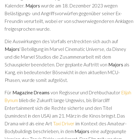
Kalender.
Majors
wurde am 18. Dezember 2023 wegen
Belästigungs- und Angriffsvorwürfen gegenüber seiner Ex-
Freundin verurteilt, wobei er von schwerwiegenderen Anklagen
freigesprochen wurde.
Die Auswirkungen des Vorfalls erstreckten sich auch auf
Majors
' Beteiligung im Marvel Cinematic Universe, da Disney
und die Marvel Studios die Zusammenarbeit mit dem
Schauspieler beendeten. Der geplante Auftritt von
Majors
als
Kang, ein bedeutender Bösewicht in den aktuellen MCU-
Phasen, wurde somit aufgelöst.
Für
Magazine Dreams
von Regisseur und Drehbuchautor
Elijah
Bynum
blieb die Zukunft lange Ungewiss, bis Briarcliff
Entertainment sich die Rechte sicherte und den Titel
(zumindest in den USA) am 21. März in die Kinos bringst. Das
Drama wird als eine Art
Taxi Driver
im Kontext des Amateur-
Bodybuildings beschrieben, in dem
Majors
eine aufgepumpte