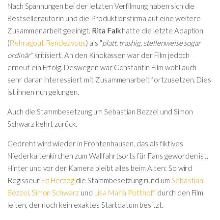
Nach Spannungen bei der letzten Verfilmung haben sich die
Bestsellerautorin und die Produktionsfirma auf eine weitere
Zusammenarbeit geeinigt.
Rita Falk
hatte die letzte Adaption
(
Rehragout Rendezvous
) als "
platt, trashig, stellenweise sogar
ordinär
" kritisiert. An den Kinokassen war der Film jedoch
erneut ein Erfolg. Deswegen war Constantin Film wohl auch
sehr daran interessiert mit Zusammenarbeit fortzusetzen. Dies
ist ihnen nun gelungen.
Auch die Stammbesetzung um Sebastian Bezzel und Simon
Schwarz kehrt zurück.
Gedreht wird wieder in Frontenhausen, das als fiktives
Niederkaltenkirchen zum Wallfahrtsorts für Fans geworden ist.
Hinter und vor der Kamera bleibt alles beim Alten: So wird
Regisseur
Ed Herzog
die Stammbesetzung rund um
Sebastian
Bezzel
,
Simon Schwarz
und
Lisa Maria Potthoff
durch den Film
leiten, der noch kein exaktes Startdatum besitzt.