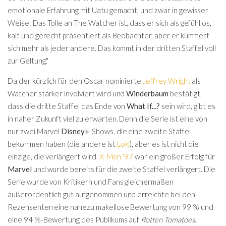
emotionale Erfahrung mit Uatu gemacht, und zwar in gewisser
Weise: Das Tolle an The Watcher ist, dass er sich als gefühllos,
kalt und gerecht präsentiert als Beobachter, aber er kümmert
sich mehr als jeder andere. Das kommt in der dritten Staffel voll
zur Geltung."
Da der kürzlich für den Oscar nominierte
Jeffrey Wright
als
Watcher stärker involviert wird und
Winderbaum
bestätigt,
dass die dritte Staffel das Ende von
What If...?
sein wird, gibt es
in naher Zukunft viel zu erwarten. Denn die Serie ist eine von
nur zwei Marvel
Disney+
-Shows, die eine zweite Staffel
bekommen haben (die andere ist
Loki
), aber es ist nicht die
einzige, die verlängert wird.
X-Men '97
war ein großer Erfolg für
Marvel
und wurde bereits für die zweite Staffel verlängert. Die
Serie wurde von Kritikern und Fans gleichermaßen
außerordentlich gut aufgenommen und erreichte bei den
Rezensenten eine nahezu makellose Bewertung von 99 % und
eine 94 %-Bewertung des Publikums auf
Rotten Tomatoes
.