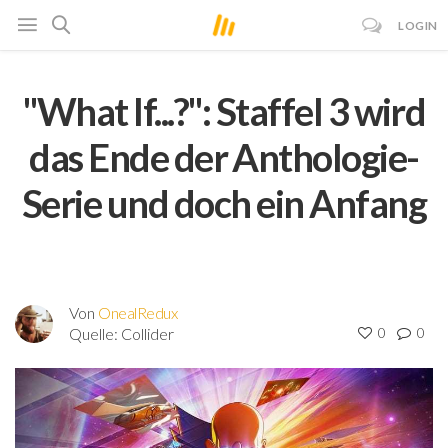
LOGIN
"What If...?": Staffel 3 wird
das Ende der Anthologie-
Serie und doch ein Anfang
Von
OnealRedux
Quelle:
Collider
0
0