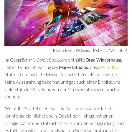
Bildnachweis: © Disney | Motiv aus "What If...?"
Im Gespräch mit
ComicBook.com
enthüllte
Brad Winderbaum
,
Leiter TV und Streaming bei
Marvel Studios
, dass
What If...?
Staffel 3 das nächste Marvel Animated-Projekt sein wird, das
seine Ausstrahlung bekommt und gab auch einen Einblick, wie
viele Staffeln MCU-Fans von der Multiversal-Show erwarten
können:
"What If...? Staffel drei – was die Animationsserien betrifft,
könnte sie die nächste sein. Das ist der Höhepunkt einer
Trilogie. Wir stehen tatsächlich kurz vor der Fertigstellung, und
es fühlt sich wirklich so an, als hätten Sie diese erstaunliche