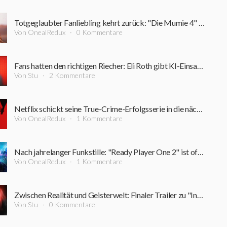
Totgeglaubter Fanliebling kehrt zurück: "Die Mumie 4" holt weitere Stars der Originalfilme an Bord
Von OnealRedux
0 Kommentare
Fans hatten den richtigen Riecher: Eli Roth gibt KI-Einsatz in seinem neuen Horrorfilm zu
Von Stu
2 Kommentare
Netflix schickt seine True-Crime-Erfolgsserie in die nächste Runde: Starttermin für "Monster" Staffel 4 steht fest
Von OnealRedux
1 Kommentare
Nach jahrelanger Funkstille: "Ready Player One 2" ist offenbar wieder in Arbeit
Von OnealRedux
1 Kommentare
Zwischen Realität und Geisterwelt: Finaler Trailer zu "Insidious 6: Out Of The Further" ist da
Von Stu
0 Kommentare