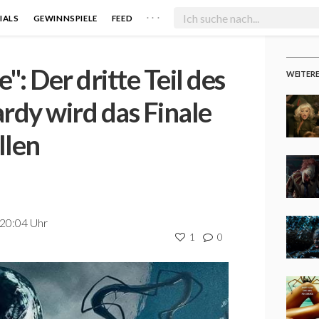
. . .
IALS
GEWINNSPIELE
FEED
: Der dritte Teil des
WEITER
rdy wird das Finale
llen
 20:04 Uhr
1
0