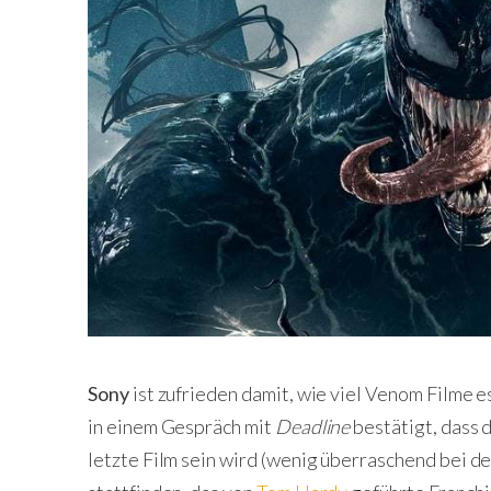
Sony
ist zufrieden damit, wie viel Venom Filme 
in einem Gespräch mit
Deadline
bestätigt, dass d
letzte Film sein wird (wenig überraschend bei de