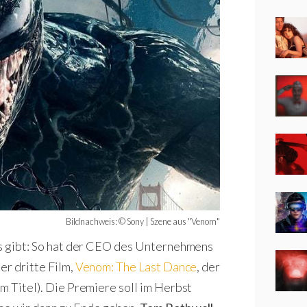
Bildnachweis: © Sony | Szene aus "Venom"
es gibt: So hat der CEO des Unternehmens
er dritte Film,
Venom: The Last Dance
, der
m Titel). Die Premiere soll im Herbst