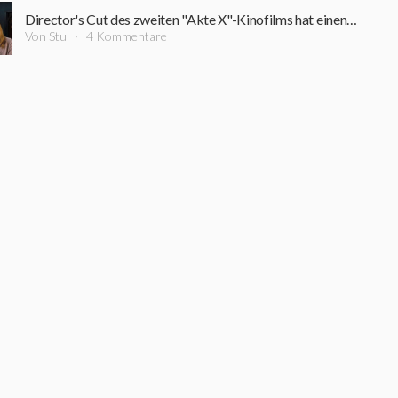
Director's Cut des zweiten "Akte X"-Kinofilms hat einen Trailer sowie Startdatum erhalten
Von Stu
4 Kommentare