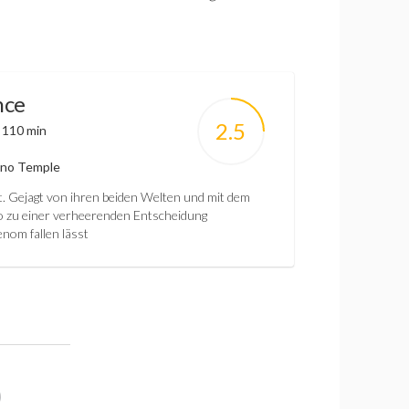
nce
2.5
:
110 min
Juno Temple
t. Gejagt von ihren beiden Welten und mit dem
Duo zu einer verheerenden Entscheidung
nom fallen lässt