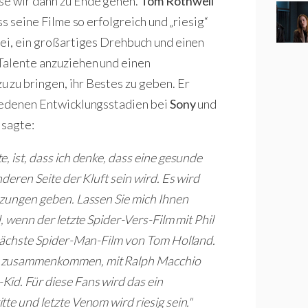
se wir dann zu Ende gehen.
Tom Rothwell
ass seine Filme so erfolgreich und „riesig“
sei, ein großartiges Drehbuch und einen
Talente anzuziehen und einen
 zu bringen, ihr Bestes zu geben. Er
hiedenen Entwicklungsstadien bei
Sony
und
 sagte:
, ist, dass ich denke, dass eine gesunde
deren Seite der Kluft sein wird. Es wird
tzungen geben. Lassen Sie mich Ihnen
, wenn der letzte Spider-Vers-Film mit Phil
 nächste Spider-Man-Film von Tom Holland.
d zusammenkommen, mit Ralph Macchio
id. Für diese Fans wird das ein
te und letzte Venom wird riesig sein."