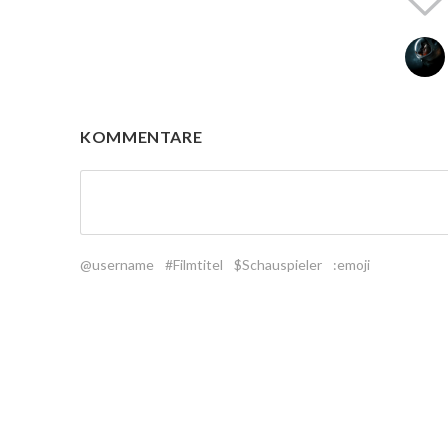
KOMMENTARE
@username
#Filmtitel
$Schauspieler
:emoji