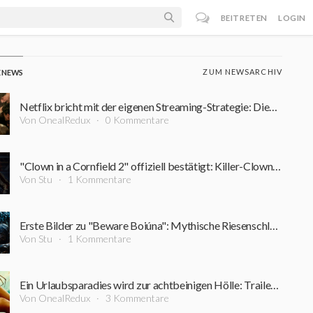
BEITRETEN
LOGIN
ZUM NEWSARCHIV
E NEWS
Netflix bricht mit der eigenen Streaming-Strategie: Dieser Film bleibt rekordverdächtig lange im Kino
Von OnealRedux
0 Kommentare
"Clown in a Cornfield 2" offiziell bestätigt: Killer-Clown kehrt zurück
Von Stu
1 Kommentare
Erste Bilder zu "Beware Boiúna": Mythische Riesenschlange macht den Amazonas zum Albtraum
Von Stu
1 Kommentare
Ein Urlaubsparadies wird zur achtbeinigen Hölle: Trailer zum neuen Horrorfilm vom "Triangle"-Regisseur
Von OnealRedux
3 Kommentare