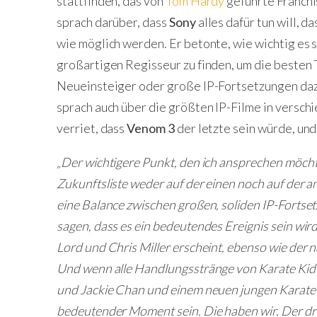
stattfinden, das von
Tom Hardy
geführte Franchi
sprach darüber, dass
Sony
alles dafür tun will, d
wie möglich werden. Er betonte, wie wichtig es 
großartigen Regisseur zu finden, um die besten 
Neueinsteiger oder große IP-Fortsetzungen dazu
sprach auch über die größten IP-Filme in versc
verriet, dass
Venom 3
der letzte sein würde, und
„Der wichtigere Punkt, den ich ansprechen möchte
Zukunftsliste weder auf der einen noch auf der an
eine Balance zwischen großen, soliden IP-Fortse
sagen, dass es ein bedeutendes Ereignis sein wird
Lord und Chris Miller erscheint, ebenso wie der
Und wenn alle Handlungsstränge von Karate Ki
und Jackie Chan und einem neuen jungen Karate-K
bedeutender Moment sein. Die haben wir. Der drit