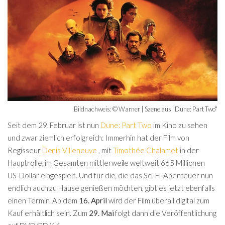
Bildnachweis: © Warner | Szene aus "Dune: Part Two"
Seit dem 29. Februar ist nun
Dune: Part Two
im Kino zu sehen
und zwar ziemlich erfolgreich: Immerhin hat der Film von
Regisseur
Denis Villeneuve
, mit
Timothée Chalamet
in der
Hauptrolle, im Gesamten mittlerweile weltweit 665 Millionen
US-Dollar eingespielt. Und für die, die das Sci-Fi-Abenteuer nun
endlich auch zu Hause genießen möchten, gibt es jetzt ebenfalls
einen Termin. Ab dem
16. April
wird der Film überall digital zum
Kauf erhältlich sein. Zum
29. Mai
folgt dann die Veröffentlichung