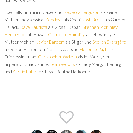
auf DVD/BD/4K.
Ebenfalls im Film mit dabei sind
Rebecca Ferguson
als seine
Mutter Lady Jessica,
Zendaya
als Chani,
Josh Brolin
als Gurney
Hallack,
Dave Bautista
als Glossu Raban,
Stephen McKinley
Henderson
als Hawat,
Charlotte Rampling
als ehrwürdige
Mutter Mohiam,
Javier Bardem
als Stilgar und
Stellan Skarsgård
als Baron Harkonnen. Neu im Cast sind
Florence Pugh
als
Prinzessin Irulan,
Christopher Walken
als ihr Vater, der
Imperator Shaddam IV,
Léa Seydoux
als Lady Margot Fenring
und
Austin Butler
als Feyd-Rautha Harkonnen.