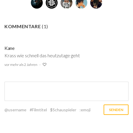
KOMMENTARE
(
1
)
Kane
Krass wie schnell das heutzutage geht
vor mehr als 2 Jahren
@username
#Filmtitel
$Schauspieler
:emoji