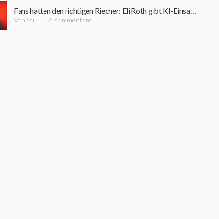
Fans hatten den richtigen Riecher: Eli Roth gibt KI-Einsatz in seinem neuen Horrorfilm zu
Von Stu
2 Kommentare