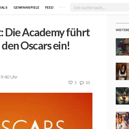
. . .
IALS
GEWINNSPIELE
FEED
t: Die Academy führt
WEITER
 den Oscars ein!
19:40 Uhr
3
10