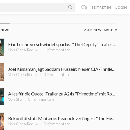
BEITRETEN
LOGIN
ZUM NEWSARCHIV
E NEWS
Eine Leiche verschwindet spurlos: "The Deputy"-Trailer führt in einen Sumpf aus Korruption und Verbrechen
Von OnealRedux
1 Kommentare
Joel Kinnaman jagt Saddam Hussein: Neuer CIA-Thriller startet bereits im September
Von OnealRedux
0 Kommentare
Alles für die Quote: Trailer zu A24s "Primetime" mit Robert Pattinson ist online
Von Stu
0 Kommentare
Rekordhit statt Miniserie: Peacock verlängert "The Five-Star Weekend" überraschend um Staffel 2
Von OnealRedux
0 Kommentare