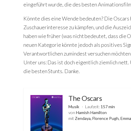
eingeführt wurde, die des besten Animationsfilm
Könnte dies eine Wende bedeuten? Die Oscars 
Zuschauerinteresse zu kämpfen, und die Auszeich
haben wie früher (was nicht bedeutet, dass die O
neuen Kategorie könnte jedoch als positives Sig
Verantwortlichen zumindest versuchen möchten,
Unter uns: Das ist doch eigentlich ziemlich nett.
die besten Stunts. Danke.
The Oscars
Musik
Laufzeit:
157 min
von
Hamish Hamilton
mit
Zendaya, Florence Pugh, Emm