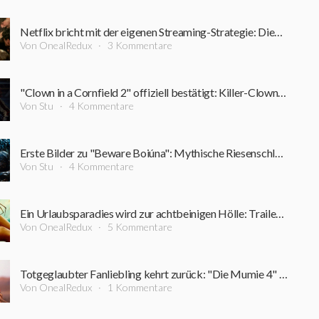
Netflix bricht mit der eigenen Streaming-Strategie: Dieser Film bleibt rekordverdächtig lange im Kino
Von OnealRedux
3 Kommentare
"Clown in a Cornfield 2" offiziell bestätigt: Killer-Clown kehrt zurück
Von Stu
4 Kommentare
Erste Bilder zu "Beware Boiúna": Mythische Riesenschlange macht den Amazonas zum Albtraum
Von Stu
4 Kommentare
Ein Urlaubsparadies wird zur achtbeinigen Hölle: Trailer zum neuen Horrorfilm vom "Triangle"-Regisseur
Von OnealRedux
5 Kommentare
Totgeglaubter Fanliebling kehrt zurück: "Die Mumie 4" holt weitere Stars der Originalfilme an Bord
Von OnealRedux
1 Kommentare