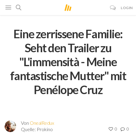
LOGIN
Eine zerrissene Familie:
Seht den Trailer zu
"L'immensità - Meine
fantastische Mutter" mit
Penélope Cruz
Von
OnealRedux
Quelle:
Prokino
0
0