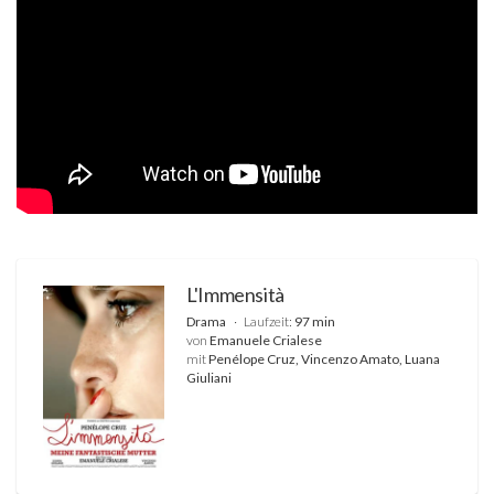
L'Immensità
Drama
Laufzeit:
97 min
von
Emanuele Crialese
mit
Penélope Cruz, Vincenzo Amato, Luana
Giuliani