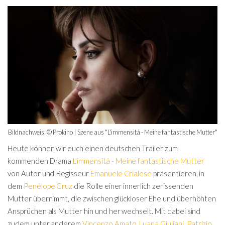
Bildnachweis: © Prokino | Szene aus "L'immensità - Meine fantastische Mutter"
Heute können wir euch einen deutschen Trailer zum
kommenden Drama
L'immensità - Meine fantastische Mutter
von Autor und Regisseur
Emanuele Crialese
präsentieren, in
dem
Penélope Cruz
die Rolle einer innerlich zerissenden
Mutter übernimmt, die zwischen glückloser Ehe und überhöhten
Ansprüchen als Mutter hin und her wechselt. Mit dabei sind
zudem unter anderem
Vincenzo Amato
,
Luana Giuliani
,
Patrizio