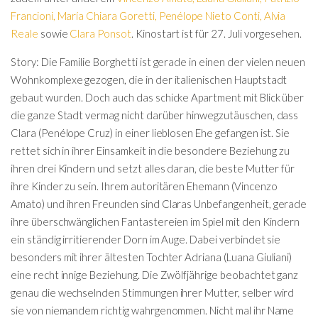
Francioni
,
María Chiara Goretti
,
Penélope Nieto Conti
,
Alvia
Reale
sowie
Clara Ponsot
. Kinostart ist für 27. Juli vorgesehen.
Story: Die Familie Borghetti ist gerade in einen der vielen neuen
Wohnkomplexe gezogen, die in der italienischen Hauptstadt
gebaut wurden. Doch auch das schicke Apartment mit Blick über
die ganze Stadt vermag nicht darüber hinwegzutäuschen, dass
Clara (Penélope Cruz) in einer lieblosen Ehe gefangen ist. Sie
rettet sich in ihrer Einsamkeit in die besondere Beziehung zu
ihren drei Kindern und setzt alles daran, die beste Mutter für
ihre Kinder zu sein. Ihrem autoritären Ehemann (Vincenzo
Amato) und ihren Freunden sind Claras Unbefangenheit, gerade
ihre überschwänglichen Fantastereien im Spiel mit den Kindern
ein ständig irritierender Dorn im Auge. Dabei verbindet sie
besonders mit ihrer ältesten Tochter Adriana (Luana Giuliani)
eine recht innige Beziehung. Die Zwölfjährige beobachtet ganz
genau die wechselnden Stimmungen ihrer Mutter, selber wird
sie von niemandem richtig wahrgenommen. Nicht mal ihr Name