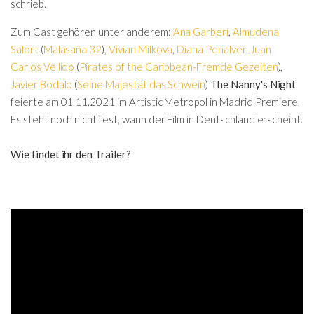
schrieb.
Zum Cast gehören unter anderem:
Ana Garberí
,
Almudena
Salort
(
Malasaña 32
),
Vivian Milkova
,
Diana Penalver
,
Juan
Carlos Vellido
(
Pirates of the Caribbean-Fremde Gezeiten
),
Javier Bodalo
(
Seine Majestät das Schwein
)
The Nanny's Night
feierte am 01.11.2021 im Artistic Metropol in Madrid Premiere.
Es steht noch nicht fest, wann der Film in Deutschland erscheint.
Wie findet ihr den Trailer?