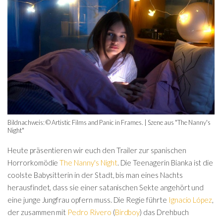
Bildnachweis: © Artistic Films and Panic in Frames. | Szene aus "The Nanny's
Night"
Heute präsentieren wir euch den Trailer zur spanischen
Horrorkomödie
The Nanny's Night
. Die Teenagerin Bianka ist die
coolste Babysitterin in der Stadt, bis man eines Nachts
herausfindet, dass sie einer satanischen Sekte angehört und
eine junge Jungfrau opfern muss. Die Regie führte
Ignacio López
,
der zusammen mit
Pedro Rivero
(
Birdboy
) das Drehbuch