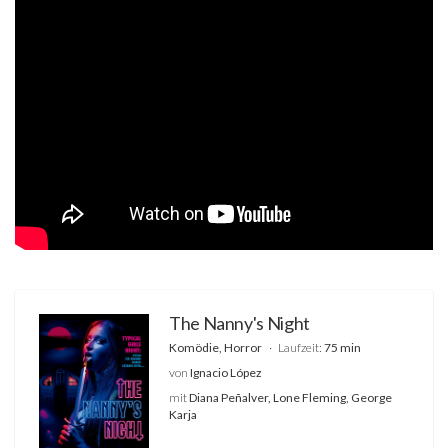
The Nanny's Night
Komödie, Horror
Laufzeit:
75 min
von
Ignacio López
mit
Diana Peñalver, Lone Fleming, George
Karja