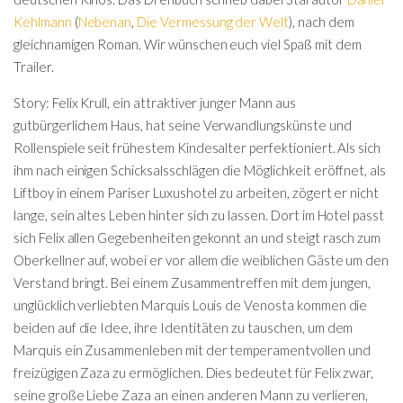
Kehlmann
(
Nebenan
,
Die Vermessung der Welt
), nach dem
gleichnamigen Roman. Wir wünschen euch viel Spaß mit dem
Trailer.
Story: Felix Krull, ein attraktiver junger Mann aus
gutbürgerlichem Haus, hat seine Verwandlungskünste und
Rollenspiele seit frühestem Kindesalter perfektioniert. Als sich
ihm nach einigen Schicksalsschlägen die Möglichkeit eröffnet, als
Liftboy in einem Pariser Luxushotel zu arbeiten, zögert er nicht
lange, sein altes Leben hinter sich zu lassen. Dort im Hotel passt
sich Felix allen Gegebenheiten gekonnt an und steigt rasch zum
Oberkellner auf, wobei er vor allem die weiblichen Gäste um den
Verstand bringt. Bei einem Zusammentreffen mit dem jungen,
unglücklich verliebten Marquis Louis de Venosta kommen die
beiden auf die Idee, ihre Identitäten zu tauschen, um dem
Marquis ein Zusammenleben mit der temperamentvollen und
freizügigen Zaza zu ermöglichen. Dies bedeutet für Felix zwar,
seine große Liebe Zaza an einen anderen Mann zu verlieren,