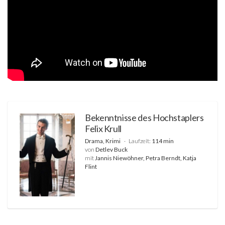
Bekenntnisse des Hochstaplers
Felix Krull
Drama, Krimi
Laufzeit:
114 min
von
Detlev Buck
mit
Jannis Niewöhner, Petra Berndt, Katja
Flint