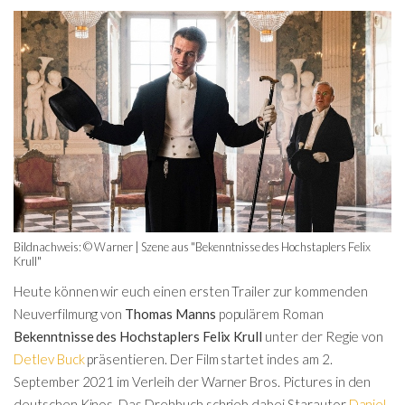
Bildnachweis: © Warner | Szene aus "Bekenntnisse des Hochstaplers Felix
Krull"
Heute können wir euch einen ersten Trailer zur kommenden
Neuverfilmung von
Thomas Manns
populärem Roman
Bekenntnisse des Hochstaplers Felix Krull
unter der Regie von
Detlev Buck
präsentieren. Der Film startet indes am 2.
September 2021 im Verleih der Warner Bros. Pictures in den
deutschen Kinos. Das Drehbuch schrieb dabei Starautor
Daniel