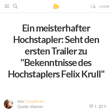
LOGIN
Ein meisterhafter
Hochstapler: Seht den
ersten Trailer zu
"Bekenntnisse des
Hochstaplers Felix Krull"
Von
OnealRedux
Quelle:
Warner
1
0