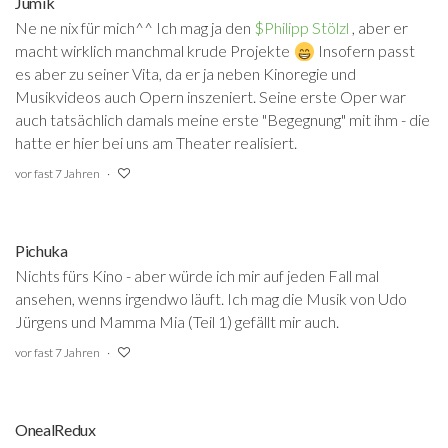
Jumik
Ne ne nix für mich^^ Ich mag ja den
$Philipp Stölzl
‍ , aber er
macht wirklich manchmal krude Projekte
Insofern passt
es aber zu seiner Vita, da er ja neben Kinoregie und
Musikvideos auch Opern inszeniert. Seine erste Oper war
auch tatsächlich damals meine erste "Begegnung" mit ihm - die
hatte er hier bei uns am Theater realisiert.
vor fast 7 Jahren
Pichuka
Nichts fürs Kino - aber würde ich mir auf jeden Fall mal
ansehen, wenns irgendwo läuft. Ich mag die Musik von Udo
Jürgens und Mamma Mia (Teil 1) gefällt mir auch.
vor fast 7 Jahren
OnealRedux