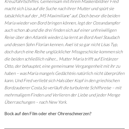
Kreuzfahrtschiffes. Gemeinsam mit ihrem Maskenbildner Fred
macht sich Lisa auf die Suche nach ihrer Mutter und spürt sie
tatsächlich auf der „MS Maximiliane“ auf. Doch bevor die beiden
Maria wieder von Bord bringen können, legt der Ozeandampfer
auch schon ab und die drei finden sich auf einer unfreiwilligen
Reise über den Atlantik wieder.Lisa lernt an Bord Axel Staudach
und dessen Sohn Florian kennen. Axel ist so gar nicht Lisas Typ,
doch durch eine Reihe unglücklicher Missgeschicke kommen sich
die beiden schließlich näher... Mutter Maria trifft auf Eintänzer
Otto, der behauptet, eine gemeinsame Vergangenheit mit ihr zu
haben – was Maria mangels Gedächtnis natürlich nicht überprüfen
kann. Und Fred verliebt sich Hals über Kopf in den griechischen
Bordzauberer Costa.So verläuft die turbulente Schiffsreise – mit
mehrmaligem Finden und Verlieren der Liebe und jeder Menge
Überraschungen – nach New York.
Bock auf den Film oder eher Ohrenschmerzen?