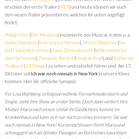
erschien der erste Trailer (
HIER
) und heute können wir euch
den neuen Trailer präsentieren, welchen ihr unten angefügt
findet.
Philipp Stölzl
(
Der Medicus
) inszenierte das Musical, in dem u. a.
Heike Makatsch
(
Sein letztes Rennen
),
Moritz Bleibtreu
(
Nur
Gott kann mich richten
),
Uwe Ochsenknecht
(
Willkommen bei
den Hartmanns
),
Pasquale Aleardi
(
Honig im Kopf
) und
Katharina
Thalbach
(
100 Dinge
) zu sehen und natürlich hören sind. Am 17.
Oktober soll
Ich war noch niemals in New York
in unsere Kinos
kommen. Hier die offizielle Synopsis:
Für Lisa Wartberg, erfolgsverwöhnte Fernsehmoderatorin und
Single, steht ihre Show an erster Stelle. Doch dann verliert ihre
Mutter Maria nach einem Unfall ihr Gedächtnis, kommt ins
Krankenhaus und kann sich nur noch an eines erinnern: Sie war
noch niemals in New York! Kurzentschlossen flieht Maria und
schmuggelt sich als blinder Passagier an Bord eines luxuriösen