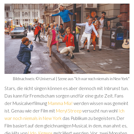
Bildnachweis: © Universal | Szene aus "Ich war noch niemals in New York"
Stars, die nicht singen können es aber dennoch mit Inbrunst tun.
Das kann für Fremdscham sorgen und für eine gute Zeit. Fans
der Musicalverfilmung
Mamma Mia!
werden wissen was gemeint
ist. Genau wie der Film mit
Meryl Streep
versucht nun wohl
Ich
war noch niemals in New York
das Publikum zu begeistern. Der
Film basiert auf dem gleichnamigen Musical, in dem, man ahnt es,
die Hits von
Udo Jürgens
geträllert werden. Vor zwei Monaten