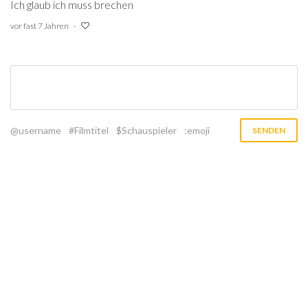
Ich glaub ich muss brechen
vor fast 7 Jahren
@username
#Filmtitel
$Schauspieler
:emoji