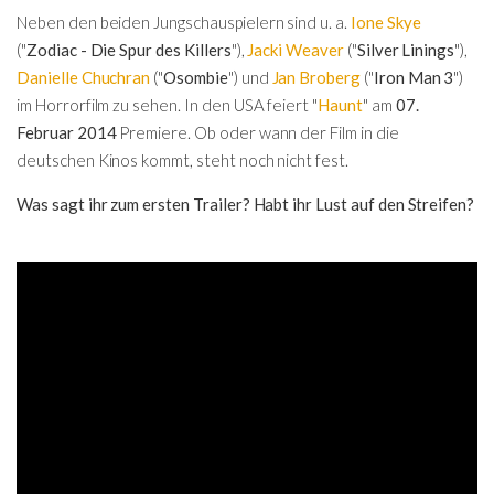
Neben den beiden Jungschauspielern sind u. a.
Ione Skye
("
Zodiac - Die Spur des Killers
"),
Jacki Weaver
("
Silver Linings
"),
Danielle Chuchran
("
Osombie
") und
Jan Broberg
("
Iron Man 3
")
im Horrorfilm zu sehen. In den USA feiert "
Haunt
" am
07.
Februar 2014
Premiere. Ob oder wann der Film in die
deutschen Kinos kommt, steht noch nicht fest.
Was sagt ihr zum ersten Trailer? Habt ihr Lust auf den Streifen?