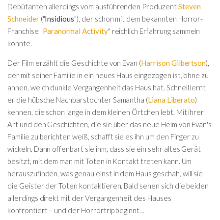
Debütanten allerdings vom ausführenden Produzent
Steven
Schneider
("
Insidious
"), der schon mit dem bekannten Horror-
Franchise "
Paranormal Activity
" reichlich Erfahrung sammeln
konnte.
Der Film erzählt die Geschichte von Evan (
Harrison Gilbertson
),
der mit seiner Familie in ein neues Haus eingezogen ist, ohne zu
ahnen, welch dunkle Vergangenheit das Haus hat. Schnell lernt
er die hübsche Nachbarstochter Samantha (
Liana Liberato
)
kennen, die schon lange in dem kleinen Örtchen lebt. Mit ihrer
Art und den Geschichten, die sie über das neue Heim von Evan's
Familie zu berichten weiß, schafft sie es ihn um den Finger zu
wickeln. Dann offenbart sie ihm, dass sie ein sehr altes Gerät
besitzt, mit dem man mit Toten in Kontakt treten kann. Um
herauszufinden, was genau einst in dem Haus geschah, will sie
die Geister der Toten kontaktieren. Bald sehen sich die beiden
allerdings direkt mit der Vergangenheit des Hauses
konfrontiert – und der Horrortrip beginnt…