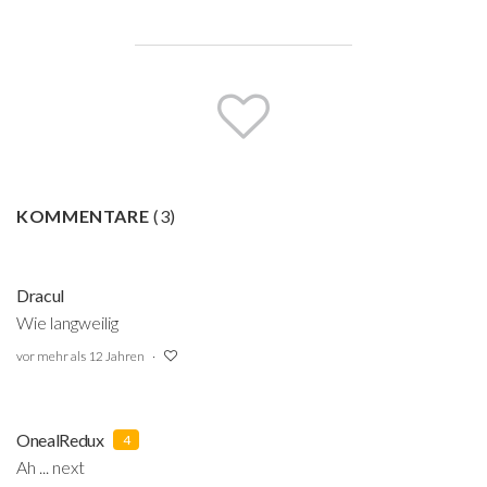
KOMMENTARE
(
3
)
Dracul
Wie langweilig
vor mehr als 12 Jahren
OnealRedux
4
Ah ... next