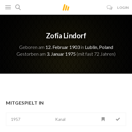
LOGIN
Zofia Lindorf
Geboren am
12. Februar 1903
in
Lublin, Poland
Gestorben am
3. Januar 1975
(mit fast 72 Jahren)
MITGESPIELT IN
1957
Kanal