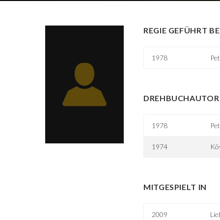
REGIE GEFÜHRT BE
1978
Pet
DREHBUCHAUTOR 
1978
Pet
1974
Köy
MITGESPIELT IN
2009
Lie