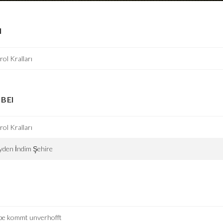
I
rol Kralları
BEI
rol Kralları
den İndim Şehire
be kommt unverhofft