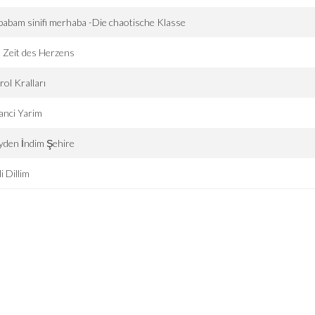
abam sinifi merhaba -Die chaotische Klasse
 Zeit des Herzens
rol Kralları
anci Yarim
den İndim Şehire
li Dillim