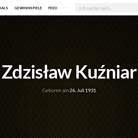
. . .
IALS
GEWINNSPIELE
FEED
Zdzisław Kuźniar
Geboren am
26. Juli 1931