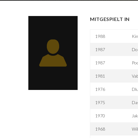
MITGESPIELT IN
1988
Kin
1987
Do
1987
Poc
1981
Va
1976
Dlu
1975
Da
1970
Jak
1968
Wil