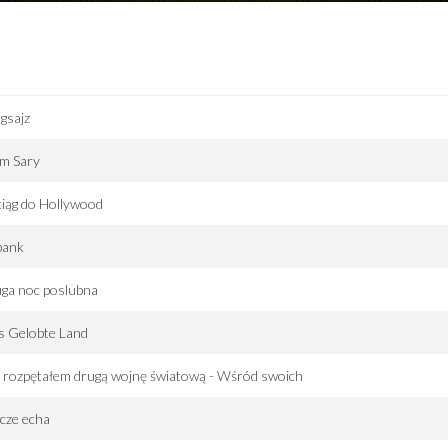
gsajz
m Sary
iąg do Hollywood
bank
ga noc poslubna
s Gelobte Land
 rozpętałem drugą wojnę światową - Wśród swoich
cze echa