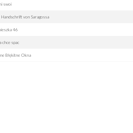
i swoi
 Handschrift von Saragossa
ieszka 46
 chce spac
ne Błękitne Okna