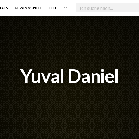
. . .
IALS
GEWINNSPIELE
FEED
Yuval Daniel