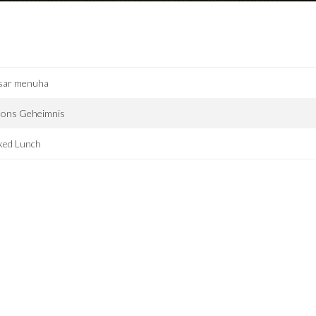
sar menuha
mons Geheimnis
ked Lunch