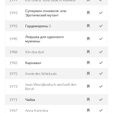
Супермен поневоле, или
1993
Эротический мутант
1992
Гардемарины 3
Ловушка для одинокого
1990
мужчины
1986
Kin-dza-dza!
1982
Карнавал
1975
Ironie des Schicksals
Iwan Wassiljewitsch wechselt den
1973
Beruf
1971
Чайка
1967
Anna Karenina