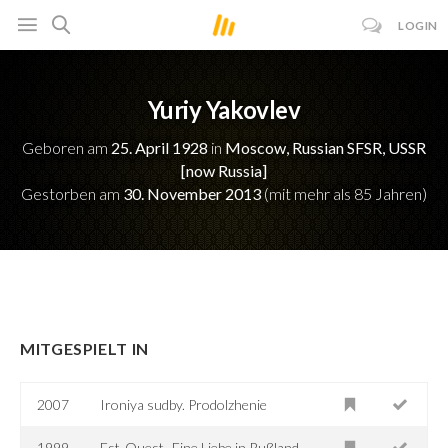
LOGIN
Yuriy Yakovlev
Geboren am
25. April 1928
in
Moscow, Russian SFSR, USSR
[now Russia]
Gestorben am
30. November 2013
(mit mehr als 85 Jahren)
MITGESPIELT IN
2007
Ironiya sudby. Prodolzhenie
1999
Est-Ouest -Eine Liebe in Rußland