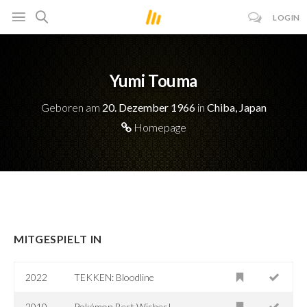
LOGIN
Yumi Touma
Geboren am
20. Dezember 1966
in
Chiba, Japan
Homepage
MITGESPIELT IN
2022
TEKKEN: Bloodline
2010
Pokémon Best Wishes!