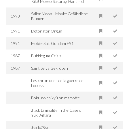
Kiki! Moero Sakuragi Hanamichi
Sailor Moon - Movie: Gefährliche
1993
Blumen
1991
Detonator Orgun
1991
Mobile Suit Gundam F91
1987
Bubblegum Crisis
1987
Saint Seiya Gekijôban
Les chroniques de la guerre de
Lodoss
Boku no chikyû on mamotte
.hack Liminality In the Case of
Yuki Aihara
.hack//Sign