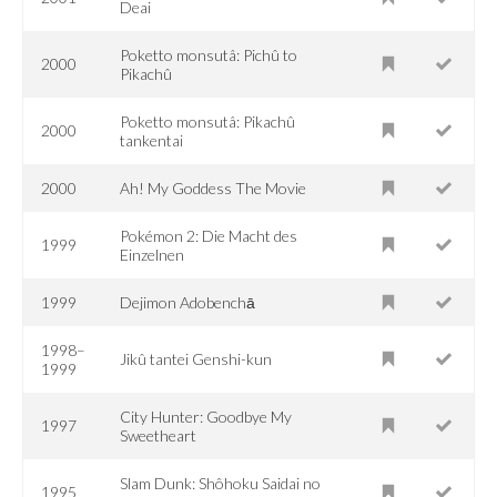
Deai
Poketto monsutâ: Pichû to
2000
Pikachû
Poketto monsutâ: Pikachû
2000
tankentai
2000
Ah! My Goddess The Movie
Pokémon 2: Die Macht des
1999
Einzelnen
1999
Dejimon Adobenchā
1998–
Jikû tantei Genshi-kun
1999
City Hunter: Goodbye My
1997
Sweetheart
Slam Dunk: Shôhoku Saidai no
1995