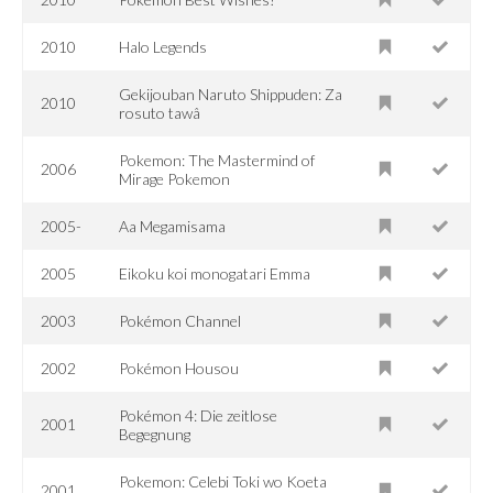
2010
Halo Legends
Gekijouban Naruto Shippuden: Za
2010
rosuto tawâ
Pokemon: The Mastermind of
2006
Mirage Pokemon
2005-
Aa Megamisama
2005
Eikoku koi monogatari Emma
2003
Pokémon Channel
2002
Pokémon Housou
Pokémon 4: Die zeitlose
2001
Begegnung
Pokemon: Celebi Toki wo Koeta
2001