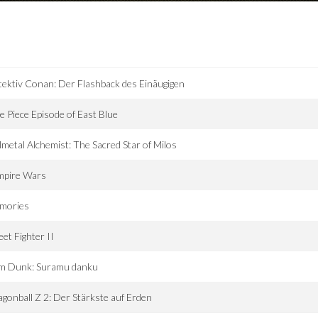
ektiv Conan: Der Flashback des Einäugigen
 Piece Episode of East Blue
lmetal Alchemist: The Sacred Star of Milos
mpire Wars
mories
eet Fighter II
am Dunk: Suramu danku
gonball Z 2: Der Stärkste auf Erden