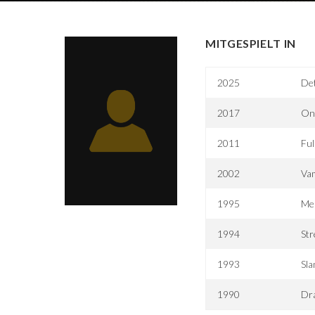
MITGESPIELT IN
2025
Det
2017
One
2011
Ful
2002
Va
1995
Me
1994
Str
1993
Sl
1990
Dra