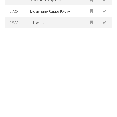
1985
Εις μνήμην Χάρρυ Κλυνν
1977
Iphigenia