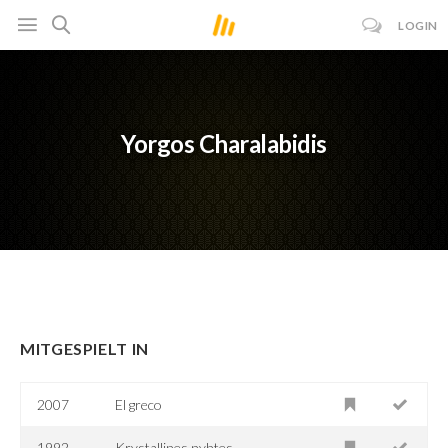
LOGIN
Yorgos Charalabidis
MITGESPIELT IN
2007
El greco
1992
Krystallines nyhtes