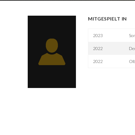
MITGESPIELT IN
2023
So
2022
Der
2022
Ol