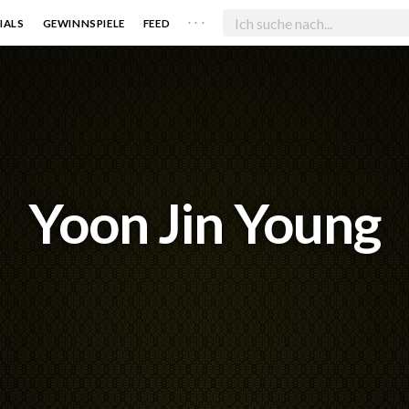
. . .
IALS
GEWINNSPIELE
FEED
Yoon Jin Young