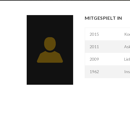
MITGESPIELT IN
2015
Kod
2011
Ask
2009
Lie
1962
Ins