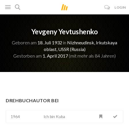
LOGIN
Yevgeny Yevtushenko
Geboren am
18. Juli 1932
in
Nizhneudinsk, Irkutskaya
oblast, USSR (Russia)
Gestorben am
1. April 2017
(mit mehr als 84 Jahren)
DREHBUCHAUTOR BEI
1964
Ich bin Kuba