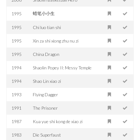
蜡笔小小生
1995
1995
Chi luo tian shi
1995
Xin za shi xiong zhu nu zi
1995
China Dragon
1994
Shaolin Popey II: Messy Temple
1994
Shao Lin xiao zi
1993
Flying Dagger
1991
The Prisoner
1987
Kua yue shi kong de xiao zi
1983
Die Superfaust