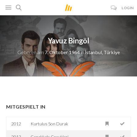
LOGIN
Yavuz Bingöl
Geboren am
7. Oktober 1964
in
İstanbul, Türkiye
MITGESPIELT IN
2012
Kurtulus Son Durak
2012
Canakkale Cocuklari