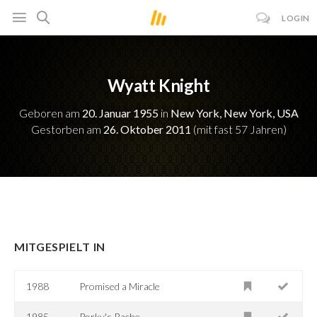
LOGIN
Wyatt Knight
Geboren am
20. Januar 1955
in
New York, New York, USA
Gestorben am
26. Oktober 2011
(mit fast 57 Jahren)
MITGESPIELT IN
1988
Promised a Miracle
1985
Porky's Rache