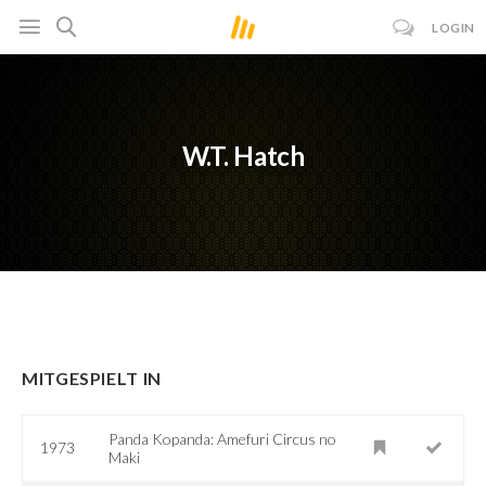
LOGIN
W.T. Hatch
MITGESPIELT IN
Panda Kopanda: Amefuri Circus no
1973
Maki