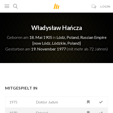
LOGIN
Władysław Hańcza
Geboren am
18. Mai 1905
in
Lódz, Poland, Russian Empire
[now Lódz, Lódzkie, Poland]
Gestorben am
19. November 1977
(mit mehr als 72 Jahren)
MITGESPIELT IN
1975
Doktor Judym
1970
Dzieciol