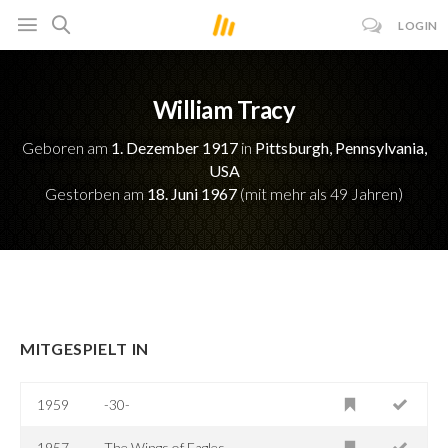
LOGIN
William Tracy
Geboren am
1. Dezember 1917
in
Pittsburgh, Pennsylvania,
USA
Gestorben am
18. Juni 1967
(mit mehr als 49 Jahren)
MITGESPIELT IN
1959
-30-
1957
The Wings of Eagles