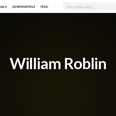
. . .
IALS
GEWINNSPIELE
FEED
William Roblin