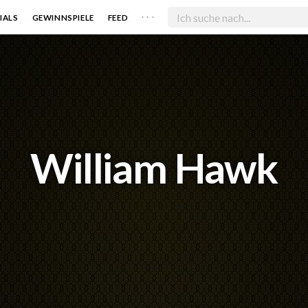
. . .
IALS
GEWINNSPIELE
FEED
William Hawk