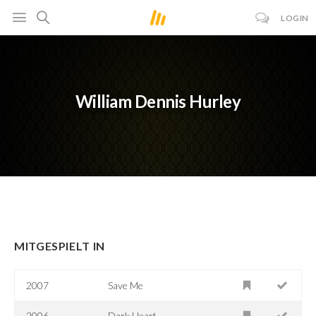
LOGIN
William Dennis Hurley
MITGESPIELT IN
2007
Save Me
2006
Dark Heart