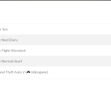
r Son
 Noel Diary
 Flight Attendant
e Normal Heart
nd Theft Auto V (🎮 Videogame)