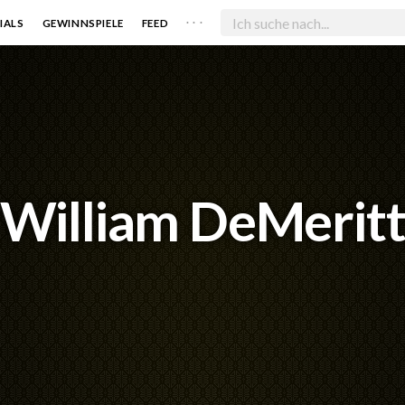
. . .
IALS
GEWINNSPIELE
FEED
William DeMerit