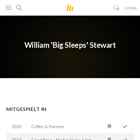
LOGIN
William 'Big Sleeps' Stewart
MITGESPIELT IN
2020
Coffee & Kareem
2019
Good Boys - Nix für kleine Jungs