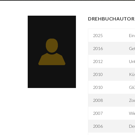
DREHBUCHAUTOR 
2025
Ein
2016
Gef
2012
Unt
2010
Küs
2010
Glü
2008
Zoo
2007
Wie
2006
De