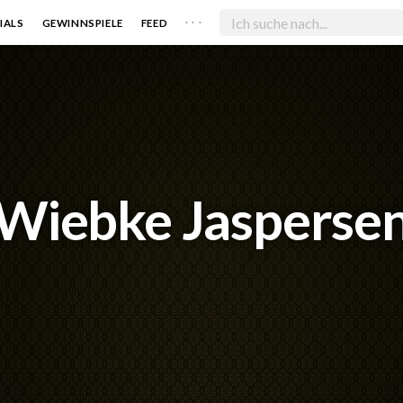
. . .
IALS
GEWINNSPIELE
FEED
Wiebke Jasperse