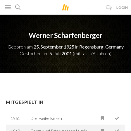
LOGIN
Werner Scharfenberger
Geboren am
25. September 1925
in
Regensburg, Germany
Gestorben am
5. Juli 2001
(mit fast 76 Jahren)
MITGESPIELT IN
1961
Drei weiße Birken
1960
Conny und Peter machen Musik