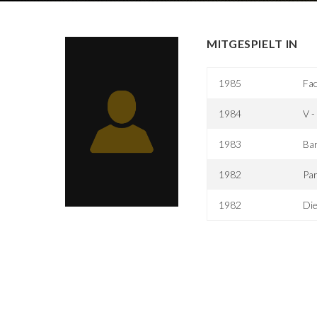
MITGESPIELT IN
1985
Fac
1984
V -
1983
Ba
1982
Par
1982
Die