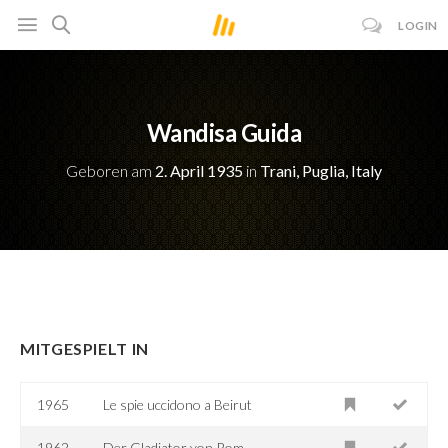
LOGIN
Wandisa Guida
Geboren am
2. April 1935
in
Trani, Puglia, Italy
MITGESPIELT IN
1965
Le spie uccidono a Beirut
1962
Der Gladiator von Rom