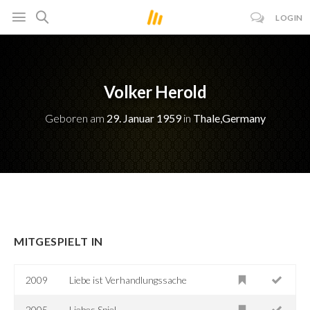
LOGIN
Volker Herold
Geboren am
29. Januar 1959
in
Thale,Germany
MITGESPIELT IN
2009
Liebe ist Verhandlungssache
2005
Liebes Spiel