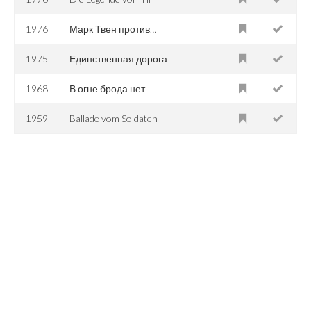
1976
Марк Твен против…
1975
Единственная дорога
1968
В огне брода нет
1959
Ballade vom Soldaten