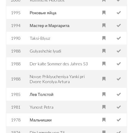
1995
Роковые яйца
1994
Мастер и Маргарита
1990
Taksi-Blyuz
1988
Gulyashchie lyudi
1988
Der kalte Sommer des Jahres 53
Novye Priklyucheniya Yanki pri
1988
Dvore Korolya Artura
1985
Лев Толстой
1981
Yunost Petra
1978
Мальчишки
1976
Die Legende von Til